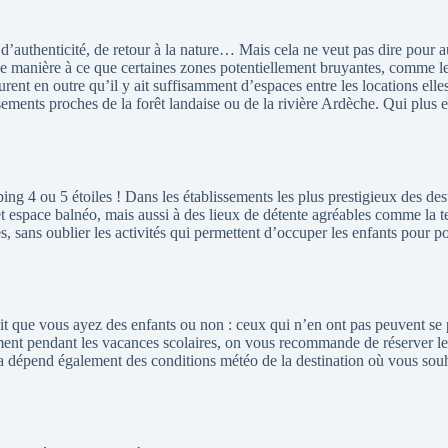
d’authenticité, de retour à la nature… Mais cela ne veut pas dire pour 
 manière à ce que certaines zones potentiellement bruyantes, comme le p
urent en outre qu’il y ait suffisamment d’espaces entre les locations el
sements proches de la forêt landaise ou de la rivière Ardèche. Qui plus es
ng 4 ou 5 étoiles ! Dans les établissements les plus prestigieux des dest
 espace balnéo, mais aussi à des lieux de détente agréables comme la ter
ues, sans oublier les activités qui permettent d’occuper les enfants pour
t que vous ayez des enfants ou non : ceux qui n’en ont pas peuvent se pe
ment pendant les vacances scolaires, on vous recommande de réserver le 
 ça dépend également des conditions météo de la destination où vous sou