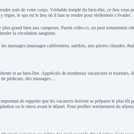
ndre soin de votre corps. Véritable temple du bien-être, ce lieu vous pe
 règne, le spa est le lieu où il faut se rendre pour réellement s’évader.
 le plus grand bien aux campeurs. Parmi celles-ci, on peut notamment cit
muler la circulation sanguine.
ue les massages (massages californiens, suédois, aux pierres chaudes, th
détente et au bien-être. Appréciés de nombreux vacanciers et touristes, i
et de pédicure, des massages…
mportant de rappeler que les vacances doivent se préparer le plus tôt po
tation ou le stress avant le départ. Pour profiter sereinement du séjour, 