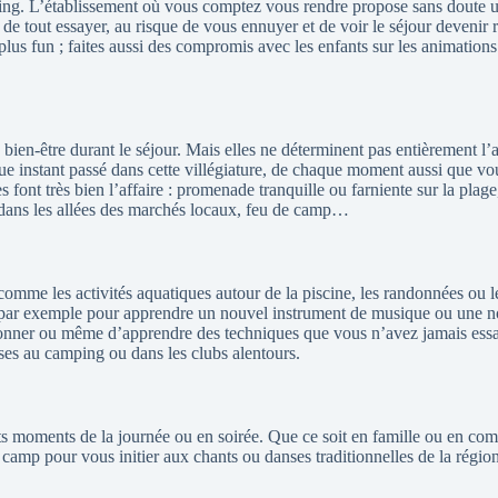
ping. L’établissement où vous comptez vous rendre propose sans doute u
de tout essayer, au risque de vous ennuyer et de voir le séjour devenir 
es plus fun ; faites aussi des compromis avec les enfants sur les animations
e bien-être durant le séjour. Mais elles ne déterminent pas entièrement 
e instant passé dans cette villégiature, de chaque moment aussi que vou
es font très bien l’affaire : promenade tranquille ou farniente sur la pla
de dans les allées des marchés locaux, feu de camp…
 comme les activités aquatiques autour de la piscine, les randonnées ou 
, par exemple pour apprendre un nouvel instrument de musique ou une n
onner ou même d’apprendre des techniques que vous n’avez jamais essa
oses au camping ou dans les clubs alentours.
s moments de la journée ou en soirée. Que ce soit en famille ou en comp
camp pour vous initier aux chants ou danses traditionnelles de la région