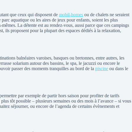
autant que ceux qui disposent de
mobil-homes
ou de chalets ne seraient
arc aquatique ou les aires de jeux pour enfants, soient les plus
les-mêmes. La détente est au rendez-vous, aussi parce que ces campings
t, ils proposent pour la plupart des espaces dédiés à la relaxation,
inations balnéaires varoises, basques ou bretonnes, entre autres, les
rasse solarium autour des bassins, le spa, le jacuzzi ou encore le
 pouvoir passer des moments tranquilles au bord de la
piscine
ou dans le
rmettre par exemple de partir hors saison pour profiter de tarifs
plus tôt possible – plusieurs semaines ou des mois à l’avance – si vous
haitez séjourner, ou encore de l’agenda de certains évènements et