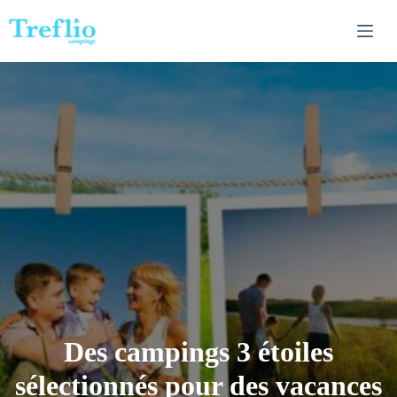
Passer
au
contenu
Des campings 3 étoiles
sélectionnés pour des vacances