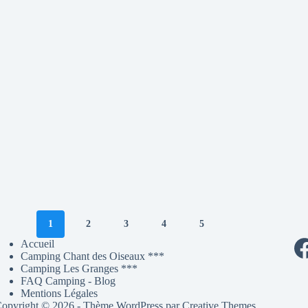
1
2
3
4
5
Accueil
Camping Chant des Oiseaux ***
Camping Les Granges ***
FAQ Camping - Blog
Mentions Légales
opyright © 2026 - Thème WordPress par
Creative Themes
.