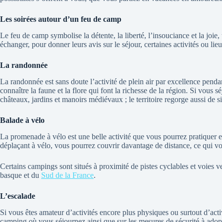
Les soirées autour d’un feu de camp
Le feu de camp symbolise la détente, la liberté, l’insouciance et la joie
échanger, pour donner leurs avis sur le séjour, certaines activités ou l
La randonnée
La randonnée est sans doute l’activité de plein air par excellence pen
connaître la faune et la flore qui font la richesse de la région. Si vous
châteaux, jardins et manoirs médiévaux ; le territoire regorge aussi de s
Balade à vélo
La promenade à vélo est une belle activité que vous pourrez pratiquer en
déplaçant à vélo, vous pourrez couvrir davantage de distance, ce qui v
Certains campings sont situés à proximité de pistes cyclables et voies ve
basque et du
Sud de la France
.
L’escalade
Si vous êtes amateur d’activités encore plus physiques ou surtout d’acti
camping où vous séjournez ainsi que sur les mesures de sécurité à adopte