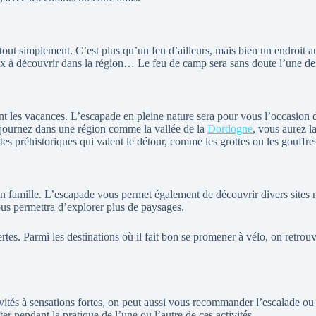
, tout simplement. C’est plus qu’un feu d’ailleurs, mais bien un endroit 
ieux à découvrir dans la région… Le feu de camp sera sans doute l’une de
dant les vacances. L’escapade en pleine nature sera pour vous l’occasio
 séjournez dans une région comme la vallée de la
Dordogne
, vous aurez l
ites préhistoriques qui valent le détour, comme les grottes ou les gouffre
 famille. L’escapade vous permet également de découvrir divers sites nat
ous permettra d’explorer plus de paysages.
rtes. Parmi les destinations où il fait bon se promener à vélo, on retrou
vités à sensations fortes, on peut aussi vous recommander l’escalade ou 
r pendant la pratique de l’une ou l’autre de ces activités.