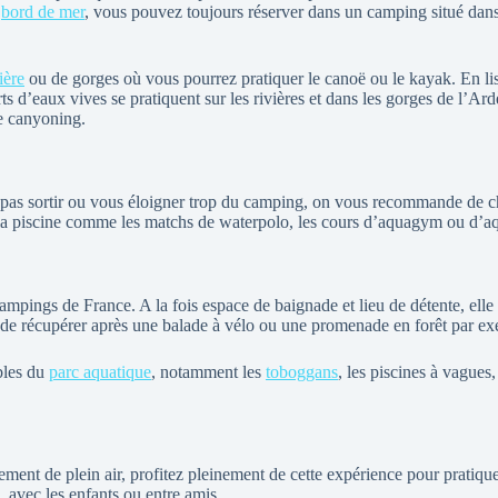
n
bord de mer
, vous pouvez toujours réserver dans un camping situé dan
ière
ou de gorges où vous pourrez pratiquer le canoë ou le kayak. En lis
orts d’eaux vives se pratiquent sur les rivières et dans les gorges de l
le canyoning.
 pas sortir ou vous éloigner trop du camping, on vous recommande de cho
 la piscine comme les matchs de waterpolo, les cours d’aquagym ou d’aq
 campings de France. A la fois espace de baignade et lieu de détente, el
 de récupérer après une balade à vélo ou une promenade en forêt par e
ables du
parc aquatique
, notamment les
toboggans
, les piscines à vagues
t de plein air, profitez pleinement de cette expérience pour pratiquer l
 avec les enfants ou entre amis.