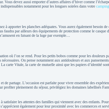
our. Vous devez aussi emporter d’autres affaires d’hiver comme l’écharpe
ux, indispensables notamment pour les longues soirées dans votre
camping 
z à apporter les planches adéquates. Vous aurez également besoin de ch
ous faudra par ailleurs des équipements de protection comme le casque d
s s’amusent en faisant de la luge par exemple…
tination où l’on se rend. Pour les petits bobos comme pour les douleurs p
nts nécessaires. On pense notamment aux antidouleurs et aux pansements,
. La carte Vitale, la carte de mutuelle ainsi que les papiers d’identité s
et de partage. L’occasion est parfaite pour vivre ensemble des expérien
profiter pleinement du séjour, privilégiez les domaines labellisés Famil
 satisfaire les attentes des familles qui viennent avec des enfants. Pour
s s’apprécient également pour leur proximité avec les commerces et servi