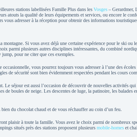
lleures stations labellisées Famille Plus dans les
Vosges
– Gerardmer, 
urs atouts la qualité de leurs équipements et services, ou encore le conf
rs vous adresser à la réception pour obtenir des informations touristique
à la montagne. Si vous avez déjà une certaine expérience pour le ski ou
oix parmi plusieurs autres disciplines intéressantes, du combiné nordiqu
dy jump, pour ne citer que ces exemples.
re occasionnelle, vous pourrez toujours vous adresser à l’une des école
s règles de sécurité sont bien évidemment respectées pendant les cours co
 Le séjour est aussi l’occasion de découvrir de nouvelles activités qui f
de boules de neige. Les descentes de luge, la patinoire, les balades e
z bien du chocolat chaud et de vous réchauffer au coin d’un feu.
ront plaisir à toute la famille. Vous avez le choix parmi de nombreux sp
pings situés près des stations proposent plusieurs
mobile-homes
et chal