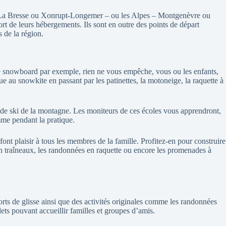
La Bresse ou Xonrupt-Longemer – ou les Alpes – Montgenèvre ou
ort de leurs hébergements. Ils sont en outre des points de départ
s de la région.
 le snowboard par exemple, rien ne vous empêche, vous ou les enfants,
e au snowkite en passant par les patinettes, la motoneige, la raquette à
s de ski de la montagne. Les moniteurs de ces écoles vous apprendront,
mme pendant la pratique.
ont plaisir à tous les membres de la famille. Profitez-en pour construire
n traîneaux, les randonnées en raquette ou encore les promenades à
orts de glisse ainsi que des activités originales comme les randonnées
ets pouvant accueillir familles et groupes d’amis.