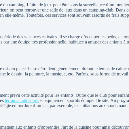
é du camping. L’aire de jeux peut être sous la surveillance d’un moniteu
érieur, on peut retrouver une salle de jeux dans un camping-club. Dans c
 en elle-même. Toutefois, ces services sont souvent assortis de frais sup
ériode des vacances estivales. Il se charge d’occuper les petits, en orga
és par une équipe très professionnelle, habituée à amuser des enfants à t
 été mis en place. Ils se déroulent généralement durant le temps de calme
e le dessin, la peinture, la musique, etc. Parfois, sous forme de travail 
ment prévu cette activité pour les enfants. Outre que le club pour enfan
des
terrains multisports
et équipement sportifs équipent le site. Au progra
ilégié en bordure d’un lac, par exemple, les initiations aux sports naut
permettent aux enfants d’apprendre l’art de la cuisine pour ainsi découvri