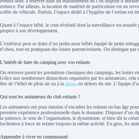
Pensez donc à réserver dans un établissement où l’on dispose d’infrastr
enfance. Par ailleurs, la location de matériel de puériculture est un s
coffre du véhicule. Parfois, l’espace dédié à l’hygiène de l’enfant est in
Quant à l’espace bébé, le coin récréatif dont la surveillance est assuré
propice à son développement.
L’extérieur peut se doter d’un jardin pour bébés équipé de petits tobogg
d’chou, tout en pratiquant des loisirs parents/enfants. On distingue par 
L’intérêt de faire du camping avec vos enfants
On retrouve parmi les prestations classiques des campings, les loisirs 
Grâce aux nombreuses distractions organisées par les animateurs, cela e
être de l’hôtel de plein air ou à la
plage
, en dehors du site. L’équipe d’a
Qui sont les animateurs du club enfants ?
Les animateurs ont pour mission d’encadrer les enfants en bas âge pour
première expérience professionnelle dans le domaine. Disposer d’un diplô
la patience, le sens de l’organisation, le dynamisme, et bien sûr la cr
facilement à force de refaire toujours la même activité. En gros, les ani
Apprendre à vivre en communauté