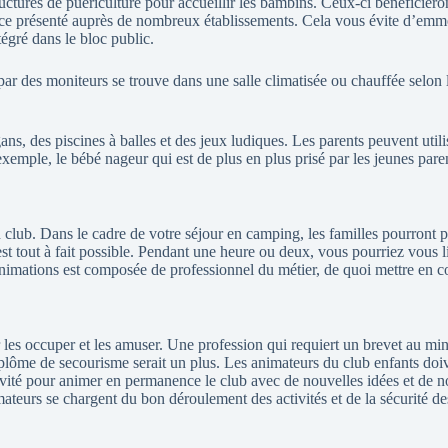
uctures de puériculture pour accueillir les bambins. Ceux-ci bénéficier
ervice présenté auprès de nombreux établissements. Cela vous évite d’emm
tégré dans le bloc public.
e par des moniteurs se trouve dans une salle climatisée ou chauffée selon
ans, des piscines à balles et des jeux ludiques. Les parents peuvent uti
exemple, le bébé nageur qui est de plus en plus prisé par les jeunes pare
en club. Dans le cadre de votre séjour en camping, les familles pourront
st tout à fait possible. Pendant une heure ou deux, vous pourriez vous 
nimations est composée de professionnel du métier, de quoi mettre en con
 les occuper et les amuser. Une profession qui requiert un brevet au m
me de secourisme serait un plus. Les animateurs du club enfants doivent 
éativité pour animer en permanence le club avec de nouvelles idées et de
mateurs se chargent du bon déroulement des activités et de la sécurité de