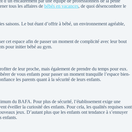
ont d’un encadrement par une équipe de professionnels de la petite
ener tous les affaires de
bébés en vacances
, de quoi désencombrer le
 les saisons. Le but étant d’offrir à bébé, un environnement agréable,
liser cet espace afin de passer un moment de complicité avec leur bout
nts pour initier bébé au gym.
 profiter de leur proche, mais également de prendre du temps pour eux.
libérer de vous enfants pour passer un moment tranquille l’espace bien-
fiance les parents quant à la sécurité de leurs enfants.
inimum du BAFA. Pour plus de sécurité, l’établissement exige une
éveiller la curiosité des enfants. Pour cela, les qualités requises sont
 nouveaux jeux. D’autant plus que les enfants ont tendance à s’ennuyer
s enfants.