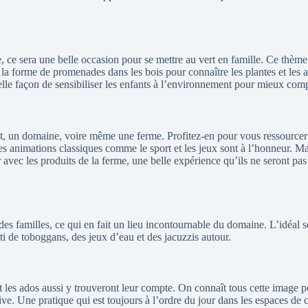
 ce sera une belle occasion pour se mettre au vert en famille. Ce thème e
t la forme de promenades dans les bois pour connaître les plantes et les 
elle façon de sensibiliser les enfants à l’environnement pour mieux compr
t, un domaine, voire même une ferme. Profitez-en pour vous ressourcer e
es animations classiques comme le sport et les jeux sont à l’honneur. Ma
 avec les produits de la ferme, une belle expérience qu’ils ne seront pa
es familles, ce qui en fait un lieu incontournable du domaine. L’idéal 
i de toboggans, des jeux d’eau et des jacuzzis autour.
s et les ados aussi y trouveront leur compte. On connaît tous cette imag
ective. Une pratique qui est toujours à l’ordre du jour dans les espaces d