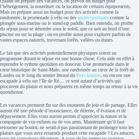
Quand on prépare des vacances, on prévoit un budget pour
l’hébergement, la nourriture ou la location de certains équipements.
Mais on prépare aussi un budget pour des activités comme la
randonnée, la promenade à vélo ou des
sports nautiques
comme la
plongée sous-marine ou le stand-up paddle. Bien entendu, on profite
du séjour pour se détendre sous le soleil, que ce soit au bord d’une
piscine ou sur la plage ; on en profite aussi pour explorer parfois de
vastes espaces naturels, traversant forêts, vallées ou dunes.
Le fait que des activités potentiellement physiques soient au
programme durant le séjour est une bonne chose. Cela aide en effet à
reprendre le rythme quotidien en douceur. Une promenade dans le
cœur historique de Saint-Malo, une randonnée au cœur de la forêt de
Landes ou le long du sentier littoral du
Pays basque
, ou encore une
escapade à vélo sur l’île de Ré… ce sont autant d’activités qui
procurent du plaisir et nous préparent en même temps au retour à la vie
quotidienne.
Les vacances prennent fin sur des moments de joie et de partage. Elles
auront été une période d’insouciance, de détente, d’évasion et de
dépaysement. Elles vous auront permis d’apprécier la nature et la
compagnie de vos enfants ou de vos amis. Maintenant qu’il faut
retourner au boulot, ne serait-il pas passionnant de prolonger tous les
plaisirs que vous avez ressentis pendant cette escapade ? Les astuces,
vous les connaissez désormais. A vous de les mettre en pratique.