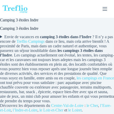
Passer
au
contenu
Camping 3 étoiles Indre
Camping 3 étoiles Indre
Envie de vacances en
camping 3 étoiles dans l’Indre
? Il n’y a pas
encore de
Treflio Campings
dans ce lieu, mais cela arrive bientôt ! A
proximité de Paris, mais dans un cadre naturel et authentique, vous
passerez un séjour inoubliable dans
les campings 3 étoiles dans
l’Indre
. Les campings actuellement ont évolué, les tentes, les camping-
car et les caravanes ont toujours leurs adeptes mais les campings 3
étoiles sont des établissements en plein air, des locatifs confortables où
vous pourrez bien vous reposer après une longue journée bien remplie
de diverses activités, des services et des prestations de qualité. Que
vous soyez en famille, entre amis ou en couple,
les campings en France
ont tout prévu pour vous satisfaire : parc aquatique avec piscine
chauffée couverte ou extérieure avec pataugeoire, terrains multisports,
restaurants, bar, snack , épicerie, espace bien-être avec spa et sauna,
aire de jeux, un mini club pour amuser les enfants et qui vous permettra
de prendre du temps pour vous.
Découvrez les départements du
Centre-Val-de-Loire
:
le Cher
,
l’Eure-
et-Loir
,
l’Indre-et-Loire
,
le Loir-et-Cher
et
le Loiret
.