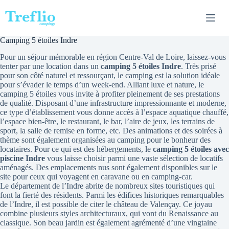
Passer
au
contenu
Camping 5 étoiles Indre
Pour un séjour mémorable en région Centre-Val de Loire, laissez-vous
tenter par une location dans un
camping 5 étoiles Indre
. Très prisé
pour son côté naturel et ressourçant, le camping est la solution idéale
pour s’évader le temps d’un week-end. Alliant luxe et nature, le
camping 5 étoiles vous invite à profiter pleinement de ses prestations
de qualité. Disposant d’une infrastructure impressionnante et moderne,
ce type d’établissement vous donne accès à l’espace aquatique chauffé,
l’espace bien-être, le restaurant, le bar, l’aire de jeux, les terrains de
sport, la salle de remise en forme, etc. Des animations et des soirées à
thème sont également organisées au camping pour le bonheur des
locataires. Pour ce qui est des hébergements, le
camping 5 étoiles avec
piscine Indre
vous laisse choisir parmi une vaste sélection de locatifs
aménagés. Des emplacements nus sont également disponibles sur le
site pour ceux qui voyagent en caravane ou en camping-car.
Le département de l’Indre abrite de nombreux sites touristiques qui
font la fierté des résidents. Parmi les édifices historiques remarquables
de l’Indre, il est possible de citer le château de Valençay. Ce joyau
combine plusieurs styles architecturaux, qui vont du Renaissance au
classique. Son beau jardin est également agrémenté d’une vingtaine