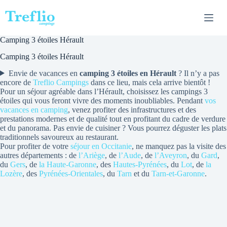
Passer
au
contenu
Camping 3 étoiles Hérault
Camping 3 étoiles Hérault
Envie de vacances en
camping 3 étoiles en Hérault
? Il n’y a pas
encore de
Treflio Campings
dans ce lieu, mais cela arrive bientôt !
Pour un séjour agréable dans l’Hérault, choisissez les campings 3
étoiles qui vous feront vivre des moments inoubliables. Pendant
vos
vacances en camping
, venez profiter des infrastructures et des
prestations modernes et de qualité tout en profitant du cadre de verdure
et du panorama. Pas envie de cuisiner ? Vous pourrez déguster les plats
traditionnels savoureux au restaurant.
Pour profiter de votre
séjour en Occitanie
, ne manquez pas la visite des
autres départements : de
l’Ariège
, de
l’Aude
, de
l’Aveyron
, du
Gard
,
du
Gers
, de
la Haute-Garonne
, des
Hautes-Pyrénées
, du
Lot
, de
la
Lozère
, des
Pyrénées-Orientales
, du
Tarn
et du
Tarn-et-Garonne
.