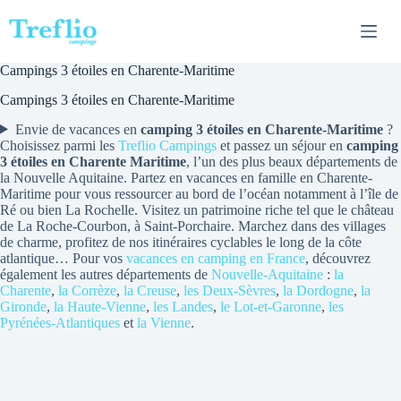
Passer
au
contenu
Campings 3 étoiles en Charente-Maritime
Campings 3 étoiles en Charente-Maritime
Envie de vacances en
camping 3 étoiles en Charente-Maritime
?
Choisissez parmi les
Treflio Campings
et passez un séjour en
camping
3 étoiles en Charente Maritime
, l’un des plus beaux départements de
la Nouvelle Aquitaine. Partez en vacances en famille en Charente-
Maritime pour vous ressourcer au bord de l’océan notamment à l’île de
Ré ou bien La Rochelle. Visitez un patrimoine riche tel que le château
de La Roche-Courbon, à Saint-Porchaire. Marchez dans des villages
de charme, profitez de nos itinéraires cyclables le long de la côte
atlantique… Pour vos
vacances en camping en France
, découvrez
également les autres départements de
Nouvelle-Aquitaine
:
la
Charente
,
la Corrèze
,
la Creuse
,
les Deux-Sèvres
,
la Dordogne
,
la
Gironde
,
la Haute-Vienne
,
les Landes
,
le Lot-et-Garonne
,
les
Pyrénées-Atlantiques
et
la Vienne
.