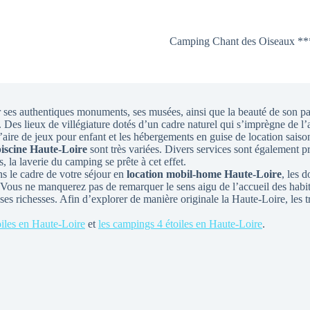
Camping Chant des Oiseaux **
r ses authentiques monuments, ses musées, ainsi que la beauté de son p
rs. Des lieux de villégiature dotés d’un cadre naturel qui s’imprègne de
aire de jeux pour enfant et les hébergements en guise de location saiso
piscine Haute-Loire
sont très variées. Divers services sont également pré
s, la laverie du camping se prête à cet effet.
s le cadre de votre séjour en
location mobil-home Haute-Loire
, les 
 Vous ne manquerez pas de remarquer le sens aigu de l’accueil des habit
 ses richesses. Afin d’explorer de manière originale la Haute-Loire, les 
oiles en Haute-Loire
et
les campings 4 étoiles en Haute-Loire
.