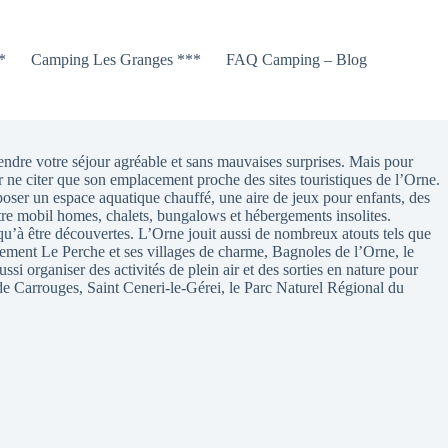
*
Camping Les Granges ***
FAQ Camping – Blog
endre votre séjour agréable et sans mauvaises surprises. Mais pour
ur ne citer que son emplacement proche des sites touristiques de l’Orne.
oser un espace aquatique chauffé, une aire de jeux pour enfants, des
ntre mobil homes, chalets, bungalows et hébergements insolites.
qu’à être découvertes. L’Orne jouit aussi de nombreux atouts tels que
èrement Le Perche et ses villages de charme, Bagnoles de l’Orne, le
ssi organiser des activités de plein air et des sorties en nature pour
de Carrouges, Saint Ceneri-le-Gérei, le Parc Naturel Régional du