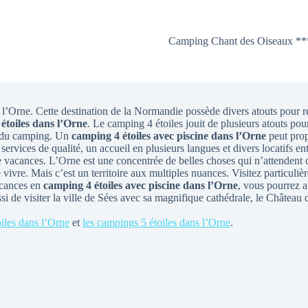
Camping Chant des Oiseaux **
 l’Orne. Cette destination de la Normandie possède divers atouts pour r
étoiles dans l’Orne
. Le camping 4 étoiles jouit de plusieurs atouts po
es du camping. Un
camping 4 étoiles avec piscine dans l’Orne
peut prop
ervices de qualité, un accueil en plusieurs langues et divers locatifs e
de vacances. L’Orne est une concentrée de belles choses qui n’attendent 
 vivre. Mais c’est un territoire aux multiples nuances. Visitez particuli
acances en
camping 4 étoiles avec piscine dans l’Orne
, vous pourrez au
 de visiter la ville de Sées avec sa magnifique cathédrale, le Château 
iles dans l’Orne
et
les campings 5 étoiles dans l’Orne
.