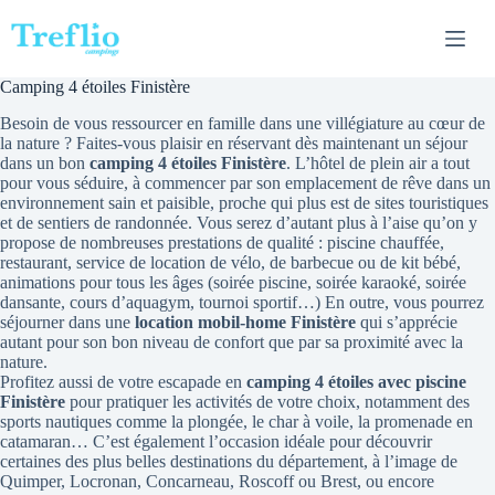
Passer
au
contenu
Camping 4 étoiles Finistère
Besoin de vous ressourcer en famille dans une villégiature au cœur de
la nature ? Faites-vous plaisir en réservant dès maintenant un séjour
dans un bon
camping 4 étoiles Finistère
. L’hôtel de plein air a tout
pour vous séduire, à commencer par son emplacement de rêve dans un
environnement sain et paisible, proche qui plus est de sites touristiques
et de sentiers de randonnée. Vous serez d’autant plus à l’aise qu’on y
propose de nombreuses prestations de qualité : piscine chauffée,
restaurant, service de location de vélo, de barbecue ou de kit bébé,
animations pour tous les âges (soirée piscine, soirée karaoké, soirée
dansante, cours d’aquagym, tournoi sportif…) En outre, vous pourrez
séjourner dans une
location mobil-home Finistère
qui s’apprécie
autant pour son bon niveau de confort que par sa proximité avec la
nature.
Profitez aussi de votre escapade en
camping 4 étoiles avec piscine
Finistère
pour pratiquer les activités de votre choix, notamment des
sports nautiques comme la plongée, le char à voile, la promenade en
catamaran… C’est également l’occasion idéale pour découvrir
certaines des plus belles destinations du département, à l’image de
Quimper, Locronan, Concarneau, Roscoff ou Brest, ou encore