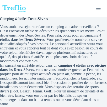
Passer
au
contenu
Camping 4 étoiles Deux-Sèvres
Vous souhaitez séjourner dans un camping au cadre merveilleux ?
C’est l’occasion idéale de découvrir les splendeurs et les merveilles du
département des Deux-Sèvres. Pour cela, optez pour un
camping 4
étoiles dans les Deux-Sèvres
. Vous profiterez de nombreux services
de qualité adaptés à vos besoins. Le personnel accueillant saura vous
entretenir et vous apporter tout ce dont vous avez besoin au cours de
votre séjour. Bénéficiez davantage de plusieurs infrastructures de
qualité, des piscines chauffées et de plusieurs choix de locatifs
modernes et confortables.
En passant un agréable séjour dans un
camping 4 étoiles avec piscine
dans les Deux-Sèvres
, vous ne vous ennuierez guère car l’endroit est
propice pour de multiples activités en plein air, comme la pêche, les
randonnées, les activités nautiques, l’accrobranche, la baignade, etc.
Les sportifs auront tout aussi bien l’occasion de profiter de nombreuses
installations pour s’entretenir. Vous disposez des terrains de sports
divers (Foot, Basket, Tennis, Golf). Pour un moment de détente et de
bien-être, laissez-vous envoûter par les bienfaits du spa en
s’immergeant dans un bain à remous ou en vous détendant dans un
sauna.