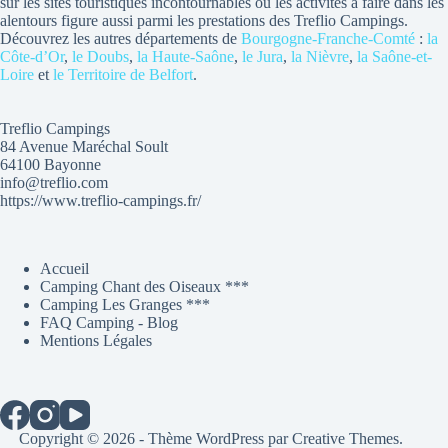
sur les sites touristiques incontournables ou les activités à faire dans les
alentours figure aussi parmi les prestations des Treflio Campings.
Découvrez les autres départements de
Bourgogne-Franche-Comté
:
la
Côte-d’Or
,
le Doubs
,
la Haute-Saône
,
le Jura
,
la Nièvre
,
la Saône-et-
Loire
et
le Territoire de Belfort
.
Treflio Campings
84 Avenue Maréchal Soult
64100 Bayonne
info@treflio.com
https://www.treflio-campings.fr/
Accueil
Camping Chant des Oiseaux ***
Camping Les Granges ***
FAQ Camping - Blog
Mentions Légales
Copyright © 2026 - Thème WordPress par
Creative Themes
.