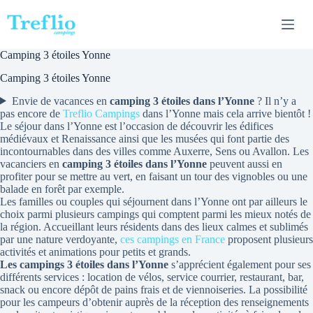
Passer
au
contenu
Camping 3 étoiles Yonne
Camping 3 étoiles Yonne
Envie de vacances en
camping 3 étoiles dans l’Yonne
? Il n’y a
pas encore de
Treflio Campings
dans l’Yonne mais cela arrive bientôt !
Le séjour dans l’Yonne est l’occasion de découvrir les édifices
médiévaux et Renaissance ainsi que les musées qui font partie des
incontournables dans des villes comme Auxerre, Sens ou Avallon. Les
vacanciers en
camping 3 étoiles dans l’Yonne
peuvent aussi en
profiter pour se mettre au vert, en faisant un tour des vignobles ou une
balade en forêt par exemple.
Les familles ou couples qui séjournent dans l’Yonne ont par ailleurs le
choix parmi plusieurs campings qui comptent parmi les mieux notés de
la région. Accueillant leurs résidents dans des lieux calmes et sublimés
par une nature verdoyante,
ces campings en France
proposent plusieurs
activités et animations pour petits et grands.
Les campings 3 étoiles dans l’Yonne
s’apprécient également pour ses
différents services : location de vélos, service courrier, restaurant, bar,
snack ou encore dépôt de pains frais et de viennoiseries. La possibilité
pour les campeurs d’obtenir auprès de la réception des renseignements