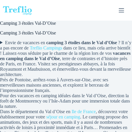
Passer
au
contenu
Camping 3 étoiles Val-D’Oise
Camping 3 étoiles Val-D’Oise
Envie de vacances en
camping 3 étoiles dans le Val d’Oise
? Il n’y
a pas encore de
Treflio Campings
dans ce lieu, mais cela arrive bientôt
! Laissez-vous séduire par le charme de la région lors de vos
vacances
en camping dans le Val d’Oise
, terre de contrastes et d’histoire près
de Paris, en France. Visitez ses prestigieuses abbayes, à la fois
Royaumont et Maubuisson, et émerveillez-vous devant la merveilleuse
architecture.
Près de Pontoise, arrêtez-vous à Auvers-sur-Oise, avec ses
merveilleuses maisons anciennes, et explorez le berceau de
l’impressionnisme français.
Pour des vacances en camping idéales dans le Val d’Oise, direction la
forêt de Montmorency ou l’Isle-Adam pour une immersion totale dans
la nature.
Dans le département du Val d’Oise en
Ile de France
, découvrez votre
établissement pour votre
séjour en camping
. Le camping propose des
animations, des jeux et des sports, mais il y a aussi de nombreuses
activités de loisirs à proximité immédiate et à Paris… Promenades en