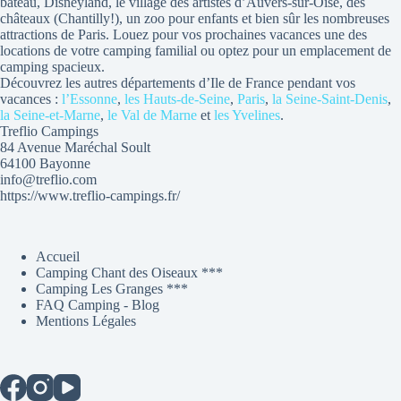
bateau, Disneyland, le village des artistes d’Auvers-sur-Oise, des
châteaux (Chantilly!), un zoo pour enfants et bien sûr les nombreuses
attractions de Paris. Louez pour vos prochaines vacances une des
locations de votre camping familial ou optez pour un emplacement de
camping spacieux.
Découvrez les autres départements d’Ile de France pendant vos
vacances :
l’Essonne
,
les Hauts-de-Seine
,
Paris
,
la Seine-Saint-Denis
,
la Seine-et-Marne
,
le Val de Marne
et
les Yvelines
.
Treflio Campings
84 Avenue Maréchal Soult
64100 Bayonne
info@treflio.com
https://www.treflio-campings.fr/
Accueil
Camping Chant des Oiseaux ***
Camping Les Granges ***
FAQ Camping - Blog
Mentions Légales