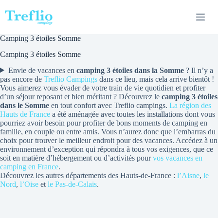
Passer
au
contenu
Camping 3 étoiles Somme
Camping 3 étoiles Somme
Envie de vacances en
camping 3 étoiles dans la Somme
? Il n’y a
pas encore de
Treflio Campings
dans ce lieu, mais cela arrive bientôt !
Vous aimerez vous évader de votre train de vie quotidien et profiter
d’un séjour reposant et bien méritant ? Découvrez le
camping 3 étoiles
dans le Somme
en tout confort avec Treflio campings.
La région des
Hauts de France
a été aménagée avec toutes les installations dont vous
pourriez avoir besoin pour profiter de bons moments de camping en
famille, en couple ou entre amis. Vous n’aurez donc que l’embarras du
choix pour trouver le meilleur endroit pour des vacances. Accédez à un
environnement d’exception qui répondra à tous vos exigences, que ce
soit en matière d’hébergement ou d’activités pour
vos vacances en
camping en France
.
Découvrez les autres départements des Hauts-de-France :
l’Aisne
,
le
Nord
,
l’Oise
et
le Pas-de-Calais
.