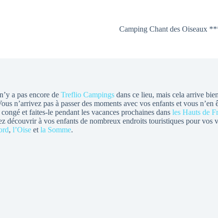
Camping Chant des Oiseaux **
 n’y a pas encore de
Treflio Campings
dans ce lieu, mais cela arrive bient
 Vous n’arrivez pas à passer des moments avec vos enfants et vous n’en ê
congé et faites-le pendant les vacances prochaines dans
les Hauts de F
rrez découvrir à vos enfants de nombreux endroits touristiques pour vos
ord
,
l’Oise
et
la Somme
.