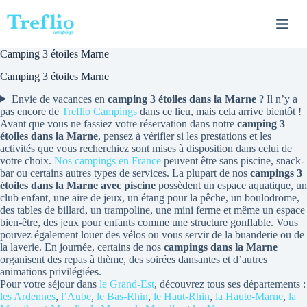
Passer
au
contenu
Camping 3 étoiles Marne
Camping 3 étoiles Marne
Envie de vacances en
camping 3 étoiles dans la Marne
? Il n’y a
pas encore de
Treflio Campings
dans ce lieu, mais cela arrive bientôt !
Avant que vous ne fassiez votre réservation dans notre
camping 3
étoiles dans la Marne
, pensez à vérifier si les prestations et les
activités que vous recherchiez sont mises à disposition dans celui de
votre choix.
Nos campings en France
peuvent être sans piscine, snack-
bar ou certains autres types de services. La plupart de nos
campings 3
étoiles dans la Marne avec piscine
possèdent un espace aquatique, un
club enfant, une aire de jeux, un étang pour la pêche, un boulodrome,
des tables de billard, un trampoline, une mini ferme et même un espace
bien-être, des jeux pour enfants comme une structure gonflable. Vous
pouvez également louer des vélos ou vous servir de la buanderie ou de
la laverie. En journée, certains de nos
campings dans la Marne
organisent des repas à thème, des soirées dansantes et d’autres
animations privilégiées.
Pour votre séjour dans
le Grand-Est
, découvrez tous ses départements :
les Ardennes
,
l’Aube
,
le Bas-Rhin
,
le Haut-Rhin
,
la Haute-Marne
,
la