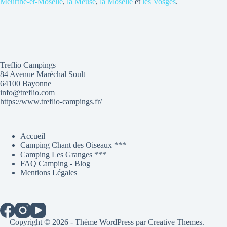
Meurthe-et-Moselle
,
la Meuse
,
la Moselle
et
les Vosges
.
Treflio Campings
84 Avenue Maréchal Soult
64100 Bayonne
info@treflio.com
https://www.treflio-campings.fr/
Accueil
Camping Chant des Oiseaux ***
Camping Les Granges ***
FAQ Camping - Blog
Mentions Légales
Copyright © 2026 - Thème WordPress par
Creative Themes
.