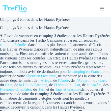
Passer
au
contenu
Campings 3 étoiles dans les Hautes Pyrénées
Campings 3 étoiles dans les Hautes Pyrénées
Envie de vacances en
camping 3 étoiles dans les Hautes Pyrénées
? Choisissez parmi les Treflio Campings et passez un séjour en
camping 3 étoiles
dans l’un des plus beaux départements d’Occitanie.
Les Hautes Pyrénées disposent, naturellement, de plusieurs atouts
touristiques. Plusieurs endroits clés attirent chaque année des millions
de visiteurs dans ses contrées. En effet, les Hautes Pyrénées c’est des
Parcs naturels, des montagnes, des réserves naturelles, grottes, etc.
Avec tous ces attraits touristiques, les Hautes Pyrénées représentent
toujours un choix avisé de destination pour
le camping en France
. Pour
profiter de votre
séjour en Occitanie
, ne manquez pas la visite des
autres départements : de
l’Ariège
, de
l’Aude
, de
l’Aveyron
, du
Gard
,
du
Gers
, de
la Haute-Garonne
, de
l’Hérault
, du
Lot
, de
la Lozère
, des
Pyrénées-Orientales
, du
Tarn
et du
Tarn-et-Garonne
.En quoi est-il
intéressant de faire du
camping 3 étoiles dans les Hautes Pyrénées
?
En matière de campings 3 étoiles, quels sont les meilleurs
établissements de la région ? À travers cet article, nous vous invitons à
mieux découvrir le camping dans les Hautes Pyrénées.