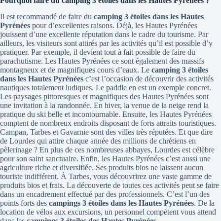
Pourquoi faire du camping 3 étoiles dans les Hautes Pyrénées ?
Il est recommandé de faire du
camping 3 étoiles dans les Hautes
Pyrénées
pour d’excellentes raisons. Déjà, les Hautes Pyrénées
jouissent d’une excellente réputation dans le cadre du tourisme. Par
ailleurs, les visiteurs sont attirés par les activités qu’il est possible d’y
pratiquer. Par exemple, il devient tout à fait possible de faire du
parachutisme. Les Hautes Pyrénées ce sont également des massifs
montagneux et de magnifiques cours d’eaux. Le
camping 3 étoiles
dans les Hautes Pyrénées
c’est l’occasion de découvrir des activités
nautiques totalement ludiques. Le paddle en est un exemple concret.
Les paysages pittoresques et magnifiques des Hautes Pyrénées sont
une invitation à la randonnée. En hiver, la venue de la neige rend la
pratique du ski belle et incontournable. Ensuite, les Hautes Pyrénées
comptent de nombreux endroits disposant de forts attraits touristiques.
Campan, Tarbes et Gavarnie sont des villes très réputées. Et que dire
de Lourdes qui attire chaque année des millions de chrétiens en
pèlerinage ? En plus de ces nombreuses abbayes, Lourdes est célèbre
pour son saint sanctuaire. Enfin, les Hautes Pyrénées c’est aussi une
agriculture riche et diversifiée. Ses produits bios ne laissent aucun
touriste indifférent. À Tarbes, vous découvrirez une vaste gamme de
produits bios et frais. La découverte de toutes ces activités peut se faire
dans un encadrement effectué par des professionnels. C’est l’un des
points forts des
campings 3 étoiles dans les Hautes Pyrénées
. De la
location de vélos aux excursions, un personnel compétent vous attend
dans les
campings 3 étoiles des Hautes Pyrénées
.