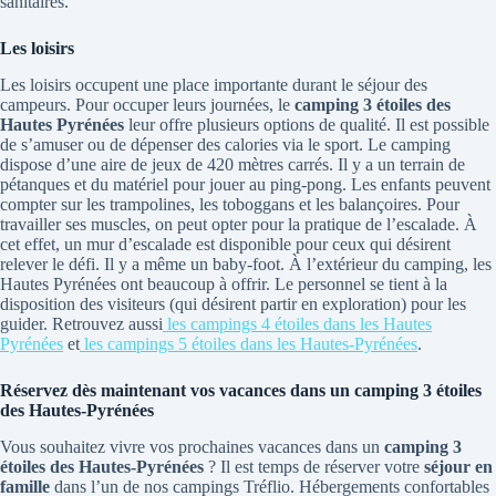
sanitaires.
Les loisirs
Les loisirs occupent une place importante durant le séjour des
campeurs. Pour occuper leurs journées, le
camping 3 étoiles des
Hautes Pyrénées
leur offre plusieurs options de qualité. Il est possible
de s’amuser ou de dépenser des calories via le sport. Le camping
dispose d’une aire de jeux de 420 mètres carrés. Il y a un terrain de
pétanques et du matériel pour jouer au ping-pong. Les enfants peuvent
compter sur les trampolines, les toboggans et les balançoires. Pour
travailler ses muscles, on peut opter pour la pratique de l’escalade. À
cet effet, un mur d’escalade est disponible pour ceux qui désirent
relever le défi. Il y a même un baby-foot. À l’extérieur du camping, les
Hautes Pyrénées ont beaucoup à offrir. Le personnel se tient à la
disposition des visiteurs (qui désirent partir en exploration) pour les
guider. Retrouvez aussi
les campings 4 étoiles dans les Hautes
Pyrénées
et
les campings 5 étoiles dans les Hautes-Pyrénées
.
Réservez dès maintenant vos vacances dans un camping 3 étoiles
des Hautes-Pyrénées
Vous souhaitez vivre vos prochaines vacances dans un
camping 3
étoiles des Hautes-Pyrénées
? Il est temps de réserver votre
séjour en
famille
dans l’un de nos campings Tréflio. Hébergements confortables