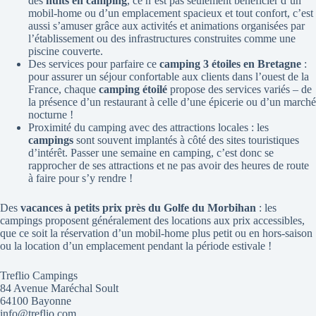
des
nuits en camping
, ce n’est pas seulement bénéficier d’un
mobil-home ou d’un emplacement spacieux et tout confort, c’est
aussi s’amuser grâce aux activités et animations organisées par
l’établissement ou des infrastructures construites comme une
piscine couverte.
Des services pour parfaire ce
camping 3 étoiles en Bretagne
:
pour assurer un séjour confortable aux clients dans l’ouest de la
France, chaque
camping étoilé
propose des services variés – de
la présence d’un restaurant à celle d’une épicerie ou d’un marché
nocturne !
Proximité du camping avec des attractions locales : les
campings
sont souvent implantés à côté des sites touristiques
d’intérêt. Passer une semaine en camping, c’est donc se
rapprocher de ses attractions et ne pas avoir des heures de route
à faire pour s’y rendre !
Des
vacances à petits prix près du Golfe du Morbihan
: les
campings proposent généralement des locations aux prix accessibles,
que ce soit la réservation d’un mobil-home plus petit ou en hors-saison
ou la location d’un emplacement pendant la période estivale !
Treflio Campings
84 Avenue Maréchal Soult
64100 Bayonne
info@treflio.com