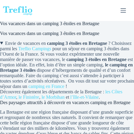
Passer
au
contenu
Vos vacances dans un camping 3 étoiles en Bretagne
Vos vacances dans un camping 3 étoiles en Bretagne
Envie de vacances en
camping 3 étoiles en Bretagne
? Choisissez
parmi les
Treflio Campings
pour un séjour en camping 3 étoiles dans
l’Ouest de la France. Si vous voulez expérimenter une nouvelle
manière de passer vos vacances, le
camping 3 étoiles en Bretagne
est
l’option idéale. En effet, loin d’être un simple camping,
le camping en
Bretagne 3 étoiles
dispose d’hébergements de qualité et d’un confort
remarquable. Faire du camping c’est aussi s’attendre à participer à
toutes sortes d’activités récréatives. On vous dit tout sur votre prochain
séjour dans un
camping en France
!
Découvrez également les départements de la Bretagne :
les Côtes
d’Armor
,
le Finistère
,
le Morbihan
et
l’Ille-et-Vilaine
.
Des paysages attractifs à découvrir en vacances camping en Bretagne
La Bretagne est une région française disposant d’une grande superficie
et regroupant de nombreux sites naturels. Il convient de remarquer que
cette belle région française dispose d’une grande longueur de côte
s’étendant sur des milliers de kilomètres. Vous y trouverez également
de vastes étendues d’eau bleue et des bancs de sables fins. Cette région